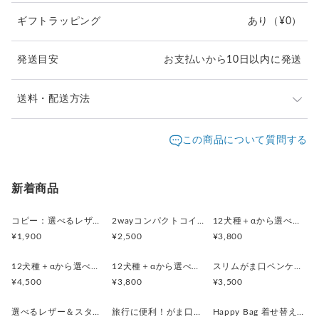
大手アパレルブランドのレザーを製造しているタンナーより
ギフトラッピング
あり
（¥0）
上質な風合いのシュリンクのイタリアンレザーを取り寄せまし
た。
シンプルな革の風合いゴールデンレトリバーシルエットのスタ
発送目安
お支払いから10日以内に発送
ッズがポイント。
内側は抗菌クレンズ加工された合成皮革を使用。
送料・配送方法
お手持ちのストラップなどにつけて、バッグなどに取り付けて
使うのもおすすめです。
発送元地域：
東京都
海外発送：
不可能
この商品について質問する
画像はレッドになりますが、
配送方法
追跡／補償
送料
追加送料
レザーカラーの変更可能ですので、お好きな色をオプションで
ご指定ください。
クリックポスト
○
／
✕
¥185
¥0
新着商品
お届けはハンドメイドのオリジナル箱に入れて！
レターパックプラス
○
／
✕
¥600
¥0
コピー：選べるレザー＆スタッズ！（がま口ミニジュエリーケース・２wayコインケースセット）
2wayコンパクトコインケース・印鑑ケース(ウィリアムモリス・ストロベリーメドウBK)
12犬種＋αから選べる！(レザーカラー16色)スマートキー対応コンパクトキーケース
（箱の柄などはお任せになります）
¥1,900
¥2,500
¥3,800
¥8,000以上のご注文で送料無料
使い方ガイドもついてますので安心ですよ。
12犬種＋αから選べる！(レザーカラー16色)がま口スリムポーチ（メガネケース）
12犬種＋αから選べる！(レザーカラー16色)から選べる！コンパクトがま口レザーペンケース
スリムがま口ペンケース (リバティ Etta)
新生活のアイテムやプチギフトとしてどうぞ！
¥4,500
¥3,800
¥3,500
選べるレザー＆スタッズ！（がま口ミニジュエリーケース・２wayコインケースセット）
旅行に便利！がま口ミニジュエリーケース・２wayコインケースセット(ストロベリーシーフスプリング)
Happy Bag 着せ替えができるシステム手帳・スリムペンケース(LIBERTY・Meow)