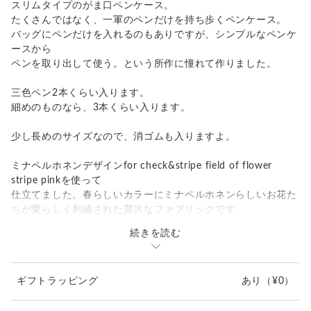
スリムタイプのがま口ペンケース。
たくさんではなく、一軍のペンだけを持ち歩くペンケース。
バッグにペンだけを入れるのもありですが、シンプルなペンケ
ースから
ペンを取り出して使う。という所作に憧れて作りました。
三色ペン2本くらい入ります。
細めのものなら、3本くらい入ります。
少し長めのサイズなので、消ゴムも入りますよ。
ミナペルホネンデザインfor check&stripe field of flower
stripe pinkを使って
仕立てました。春らしいカラーにミナペルホネンらしいお花た
ちが愛らしく刺繍された贅沢なファブリックです。
続きを読む
お揃いのチャーム付きです。
内側は抗菌クレンズ加工された合成皮革を使用。
ギフトラッピング
あり
（¥0）
お届けはハンドメイドのオリジナル箱に入れて！
（箱の柄などはお任せになります）