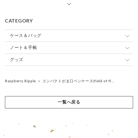
●コインケースplus
CATEGORY
●アクセサリーケース
ケース＆バッグ
パスケース
ノート＆手帳
--------------------------------------------------
◆ Raspberry Rippleギャラリー◆
カードケース
システム手帳
グッズ
--------------------------------------------------
他の作品もぜひご覧ください♪
コインケース
ノートカバー
ストラップ
https://www.creema.jp/c/r-ripple/item/onsale
Raspberry Ripple
＞
コンパクトがま口ペンケース(field of fl…
キーケース
ジャバラノート（御朱印帳）
キーホルダー
リールキーストラップ
印鑑ケース
ファブリック
キーチャーム
◆ お取引の前に必ずお読みください ◆
一覧へ戻る
ペンケース
レザー
バッグチャーム
※制作にボンド類を使用しております。
お届け時、匂いが残る場合がございますが使用していただく
メガネケース
うちにとれてきます。気になる方はその点をご考慮くださ
い。
スマホケース