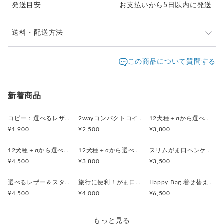
発送目安
お支払いから5日以内に発送
新生活のアイテムやプチギフトとしてどうぞ！
生地のとり都合上、柄の出かたが変わることがございますが、
送料・配送方法
ご了承ください。
１点もの感覚でお考えいただけると幸いです。
発送元地域：
東京都
海外発送：
不可能
この商品について質問する
お届けはハンドメイドのオリジナル箱に入れて！
配送方法
追跡／補償
送料
追加送料
（箱の柄などはお任せになります）
クリックポスト
○
／
✕
¥185
¥0
新着商品
新生活のアイテムやプチギフトとしてどうぞ！
レターパックプラス
○
／
✕
¥600
¥0
コピー：選べるレザー＆スタッズ！（がま口ミニジュエリーケース・２wayコインケースセット）
2wayコンパクトコインケース・印鑑ケース(ウィリアムモリス・ストロベリーメドウBK)
12犬種＋αから選べる！(レザーカラー16色)スマートキー対応コンパクトキーケース
¥1,900
¥2,500
¥3,800
¥8,000以上のご注文で送料無料
■ 仕 様 ■
タテ6.0cm(ツマミ含) ヨコ18.0cm 厚さ3.0cm
12犬種＋αから選べる！(レザーカラー16色)がま口スリムポーチ（メガネケース）
12犬種＋αから選べる！(レザーカラー16色)から選べる！コンパクトがま口レザーペンケース
スリムがま口ペンケース (リバティ Etta)
¥4,500
¥3,800
¥3,500
---------------------------------------------
選べるレザー＆スタッズ！（がま口ミニジュエリーケース・２wayコインケースセット）
旅行に便利！がま口ミニジュエリーケース・２wayコインケースセット(ストロベリーシーフスプリング)
Happy Bag 着せ替えができるシステム手帳・スリムペンケース(LIBERTY・Meow)
◆ シリーズアイテムのご紹介
¥4,500
¥4,000
¥6,500
----------------------------------------------
●2wayコンパクトコインケース
https://www.creema.jp/item/15737494/detail
もっと見る