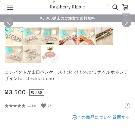
Raspberry Ripple
1
/
9
¥8,000以上のご注文で送料無料
コンパクトがま口ペンケース(field of flowerミナペルホネンデ
ザインfor check&stripe）
¥3,500
残り2点
1,186
27
この商品について質問する