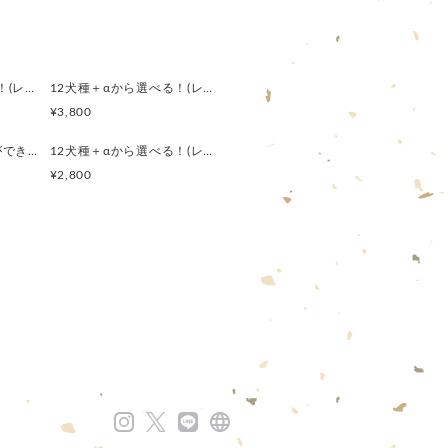
めに朱肉ケースもセット。
揃い仕様！
は、チャームを朱肉ケースに
12犬種＋αから選べる！(レザーカラー16色)がま口スリムポーチ（メガネケース）
12犬種＋αから選べる！(レザーカラー16色)から選べる！コンパクトがま口レザーペンケース
¥3,800
ジナル箱に入れて！
Happy Bag 着せ替えができるシステム手帳・スリムペンケース(LIBERTY・Meow)
12犬種＋αから選べる！(レザーカラー16色) 文具雑貨の選べるhappy Bag
ます）
¥2,800
のアイテムや母の日の贈りものと
たが変わることがございますが、
けると幸いです。
8.5cm
ズ)