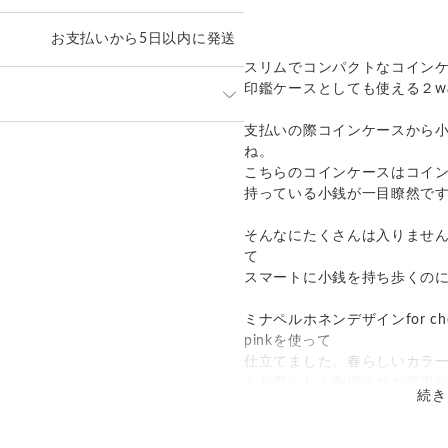
お支払いから5日以内に発送
スリムでコンパクトなコイン
印鑑ケースとしても使える２w
支払いの際コインケースから
発送：
不可能
ね。
こちらのコインケースはコイ
追跡／補償
送料
追加送料
持っている小銭が一目瞭然で
○
／
✕
¥185
¥0
そんなにたくさんは入りませ
て
○
／
✕
¥600
¥0
スマートに小銭を持ち歩くの
ミナペルホネンデザインfor check&str
pinkを使って
仕立てました。春らしいカラ
ちが愛らしく刺繍された贅沢
続き
お揃いのチャーム付きです。
内側は抗菌クレンズ加工され