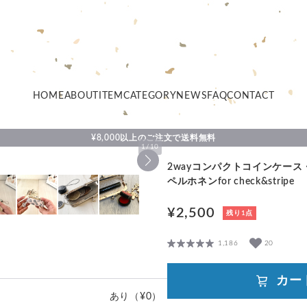
HOME
ABOUT
ITEM
CATEGORY
NEWS
FAQ
CONTACT
¥8,000以上のご注文で送料無料
1
/
10
2wayコンパクトコインケース・印鑑ケ
ペルホネンfor check&stripe
¥2,500
残り1点
1,186
20
カー
あり
（¥0）