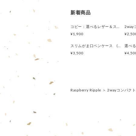
新着商品
コピー：選べるレザー＆スタッズ！（がま口ミニジュエリーケース・２wayコインケースセット）
¥1,900
¥2,50
スリムがま口ペンケース (リバティ Etta)
¥3,500
¥4,50
Raspberry Ripple
＞
2wayコンパク