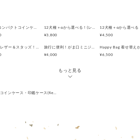
印鑑ケースとして使い方のた
こちらももちろんケースとお
印鑑ケースとしてお使いの際
2wayコンパクトコインケース・印鑑ケース(ウィリアムモリス・ストロベリーメドウBK)
12犬種＋αから選べる！(レザーカラー16色)スマートキー対応コンパクトキーケース
付け替えてお使いください。
0
¥3,800
¥4,500
お届けはハンドメイドのオリ
選べるレザー＆スタッズ！（がま口ミニジュエリーケース・２wayコインケースセット）
旅行に便利！がま口ミニジュエリーケース・２wayコインケースセット(ストロベリーシーフスプリング)
（箱の柄などはお任せになり
0
¥4,000
¥6,500
普段使いはもちろん、新生活
もっと見る
してどうぞ！
生地のとり都合上、柄の出か
ご了承ください。
トコインケース・印鑑ケース(fie…
１点もの感覚でお考えいただ
■ 仕 様 ■
コインケース タテ5.0cm ヨコ
(タテは口金のつまみまでのサイ
チャーム 約直径2cm
朱肉ケース