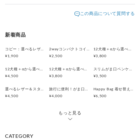
新生活のアイテムやプチギフトとしてどうぞ！
発送元地域：
※制作にボンド類を使用しております。
東京都
海外発送：
不可能
この商品について質問する
お届け時、匂いが残る場合がございますが使用してい
生地のとり都合上、柄の出かたが変わることがございますが、
配送方法
追跡／補償
送料
追加送料
ただく
ご了承ください。
うちにとれてきます。気になる方はその点をご考慮く
１点もの感覚でお考えいただけると幸いです。
クリックポスト
○
／
✕
¥185
¥0
新着商品
ださい。
■ 仕 様 ■
レターパックプラス
○
／
✕
¥600
¥0
※仕事をしながらの活動です。お問い合わせなどのお返
コピー：選べるレザー＆スタッズ！（がま口ミニジュエリーケース・２wayコインケースセット）
2wayコンパクトコインケース・印鑑ケース(ウィリアムモリス・ストロベリーメドウBK)
12犬種＋αから選べる！(レザーカラー16色)スマートキー対応コンパクトキーケース
コインケース タテ5.0cm ヨコ11.5cm
事に
¥1,900
¥2,500
¥3,800
¥8,000以上のご注文で送料無料
(タテは口金のつまみまでのサイズ)
お時間がかかる場合がございますのでご了承下さい。
12犬種＋αから選べる！(レザーカラー16色)がま口スリムポーチ（メガネケース）
12犬種＋αから選べる！(レザーカラー16色)から選べる！コンパクトがま口レザーペンケース
スリムがま口ペンケース (リバティ Etta)
※クリックポストはお届けの保証がなくポストインとな
¥4,500
¥3,800
¥3,500
ります。
◆ シリーズアイテムのご紹介
対面配達をご希望の方は、レターパックプラスをご利
選べるレザー＆スタッズ！（がま口ミニジュエリーケース・２wayコインケースセット）
旅行に便利！がま口ミニジュエリーケース・２wayコインケースセット(ストロベリーシーフスプリング)
Happy Bag 着せ替えができるシステム手帳・スリムペンケース(LIBERTY・Meow)
用ください。
¥4,500
¥4,000
¥6,500
2wayコンパクトコインケース
https://www.creema.jp/item/15386629/detail
※ご注文と異なる場合は、商品到着後一週間以内に必ず
もっと見る
ご連絡ください。
◆ Raspberry Rippleギャラリー
※十分に注意を払ってお送り致しますが、届いた時点で
破損していた場合はご連絡ください。
CATEGORY
他の作品もぜひご覧ください♪