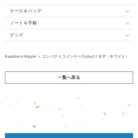
https://www.creema.jp/c/r-ripple/item/onsale
ケース＆バッグ
パスケース
ノート＆手帳
◆ブランド紹介◆
ーRaspberry Ripple(ラズベリーリップル)ー
カードケース
システム手帳
グッズ
動植物の文具雑貨屋
コインケース
ノートカバー
ストラップ
使うたび、動植物たちに癒される
Raspberry Ripple
＞
コンパクトコインケースplus(ミモザ・ホワイト）
シンプルでキュートな文具雑貨を作っています。
キーケース
ジャバラノート（御朱印帳）
キーホルダー
リールキーストラップ
印鑑ケース
ファブリック
キーチャーム
市販されていない自分だけの文具雑貨を
お探しのあなたにハンドメイドでお届けしています♪
一覧へ戻る
ペンケース
レザー
バッグチャーム
かわいいポメが配達を担当しています♡
メガネケース
©️2024 Raspberry Ripple
スマホケース
すぐ届く母の日2024
ポーチ