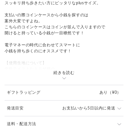
スッキリ持ち歩きたい方にピッタリなplusサイズ。
支払いの際コインケースから小銭を探すのは
案外大変ですよね。
こちらのコインケースはコインが並んで入りますので
開けると持っている小銭が一目瞭然です！
電子マネーの時代に合わせてスマートに
小銭を持ち歩くのにオススメです！
【使用生地について】
北欧テイストなミモザ柄の
続きを読む
ジャガードニットを使って仕立てました。
春を告げるミモザとままだ寒い間をつなぐ、
ホッコリテキスタイルです。
ギフトラッピング
あり
（¥0）
お揃いのチャーム付きです。
内側は抗菌クレンズ加工された合成皮革を使用。
発送目安
お支払いから5日以内に発送
お届けはハンドメイドのオリジナル箱に入れて！
（箱の柄などはお任せになります）
◆ お取引の前に必ずお読みください ◆
送料・配送方法