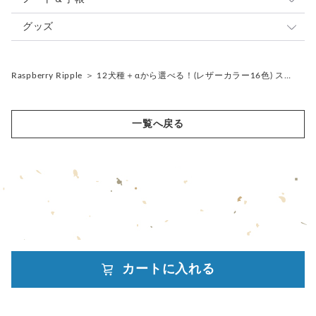
カードケース
システム手帳
グッズ
■ 仕 様 ■
コインケース
ノートカバー
ストラップ
タテ11.0cm ヨコ5.0cm 厚さ3.0cm
Raspberry Ripple
＞
12犬種＋αから選べる！(レザーカラー16色) ス…
Dカン 内側バー長さ 2.5cm
キーケース
ジャバラノート（御朱印帳）
キーホルダー
リールキーストラップ
印鑑ケース
ファブリック
キーチャーム
※注意※
カギを取り付けの際は小さめのマイナスドライバーで
一覧へ戻る
ペンケース
レザー
バッグチャーム
金具ネジ部分を回して取付けて下さい。
ネジは最後までしっかりとネジを回して下さい。
メガネケース
ネジが緩い場合は、外れる原因になりますのでご注意下さい。
スマホケース
◆アイテムカスタマイズセット◆
ポーチ
コインケース（印鑑ケース）・キーケースなど
組み合わせ自由なコフレセットを見たい方はこちら☟
カートに入れる
powered by
https://www.creema.jp/item/16814676/detail