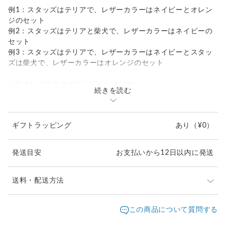
例1：スタッズはテリアで、レザーカラーはネイビーとオレン
ジのセット
例2：スタッズはテリアと柴犬で、レザーカラーはネイビーの
セット
例3：スタッズはテリアで、レザーカラーはネイビーとスタッ
ズは柴犬で、レザーカラーはオレンジのセット
お好きにカスタマイズしてくださいね！
続きを読む
キーケースは端部にホックボタンがついていて
ケースが開くのを抑え、カギも飛び出しにくいデザイン。
ギフトラッピング
あり
（¥0）
ボタンを外してカギの取り出しもストレスフリー。
カギ2本程度でしたら、ボタンを外さなくても
発送目安
お支払いから12日以内に発送
クルッと取り出せます。
カギが取り付けやすいように、マルカン2個付き。
送料・配送方法
金具シャフト（棒）部分(4ｍｍφ程)に直接カギの取付けも可
能。
発送元地域：
東京都
海外発送：
不可能
この商品について質問する
通常のカギのみであれば、4～5本程、スマートキー1個とな
ら、
配送方法
追跡／補償
送料
追加送料