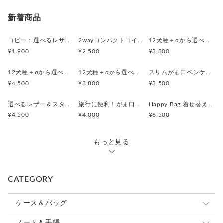
カギ2本程収納できます。
※40×65×15ｍｍ厚 程度までのスマートキーなら収納可能で
クリックポスト
○
／
✕
¥185
¥0
新着商品
す。
レターパックプラス
○
／
✕
¥600
¥0
コピー：選べるレザー＆スタッズ！（がま口ミニジュエリーケース・２wayコインケースセット）
2wayコンパクトコインケース・印鑑ケース(ウィリアムモリス・ストロベリーメドウBK)
12犬種＋αから選べる！(レザーカラー16色)スマートキー対応コンパクトキーケース
使い方ガイドもついてますので安心ですよ。
¥1,900
¥2,500
¥3,800
¥8,000以上のご注文で送料無料
【使用レザーについて】
12犬種＋αから選べる！(レザーカラー16色)がま口スリムポーチ（メガネケース）
12犬種＋αから選べる！(レザーカラー16色)から選べる！コンパクトがま口レザーペンケース
スリムがま口ペンケース (リバティ Etta)
シュリンク クロム鞣しレザー
¥4,500
¥3,800
¥3,500
大手アパレルブランドのレザーを製造しているタンナーより
選べるレザー＆スタッズ！（がま口ミニジュエリーケース・２wayコインケースセット）
旅行に便利！がま口ミニジュエリーケース・２wayコインケースセット(ストロベリーシーフスプリング)
Happy Bag 着せ替えができるシステム手帳・スリムペンケース(LIBERTY・Meow)
上質な風合いのシュリンクのイタリアンレザーを使用。
¥4,500
¥4,000
¥6,500
傷なども目立ちにくく、綺麗なカラーバリエが魅力。
シンプルなレザーの質感にスタッズがポイント。
もっと見る
内側は抗菌クレンズ加工された合成皮革を使用。
合皮なので、汚れたらすぐに拭けますよ。
CATEGORY
お手持ちのストラップなどにつけて、バッグなどに取り付けて
使うのもおすすめです。
ケース＆バッグ
ギフトラッピングでお届けです！
パスケース
ノート＆手帳