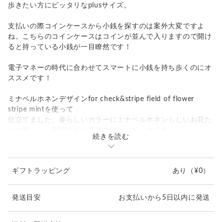
歩きたい方にピッタリなplusサイズ。
支払いの際コインケースから小銭を探すのは案外大変ですよ
ね。こちらのコインケースはコインが並んで入りますので開け
ると持っている小銭が一目瞭然です！
電子マネーの時代に合わせてスマートに小銭を持ち歩くのにオ
ススメです！
ミナペルホネンデザインfor check&stripe field of flower
stripe mintを使って
仕立てました。春らしいカラーにミナペルホネンらしいお花た
ちが愛らしく刺繍された贅沢なファブリックです。
続きを読む
お揃いのチャーム付きです。
内側は抗菌クレンズ加工された合成皮革を使用。
ギフトラッピング
あり
（¥0）
お届けはハンドメイドのオリジナル箱に入れて！
（箱の柄などはお任せになります）
発送目安
お支払いから5日以内に発送
新生活のアイテムやプチギフトとしてどうぞ！