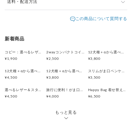
送料・配送方法
生地のとり都合上、柄の出かたが変わることがございますが、
ご了承ください。
発送元地域：
東京都
海外発送：
不可能
この商品について質問する
１点もの感覚でお考えいただけると幸いです。
配送方法
追跡／補償
送料
追加送料
■ 仕 様 ■
コインケース タテ5.0cm ヨコ11.5cm
クリックポスト
○
／
✕
¥185
¥0
新着商品
(タテは口金のつまみまでのサイズ)
レターパックプラス
○
／
✕
¥600
¥0
コピー：選べるレザー＆スタッズ！（がま口ミニジュエリーケース・２wayコインケースセット）
2wayコンパクトコインケース・印鑑ケース(ウィリアムモリス・ストロベリーメドウBK)
12犬種＋αから選べる！(レザーカラー16色)スマートキー対応コンパクトキーケース
¥1,900
¥2,500
¥3,800
¥8,000以上のご注文で送料無料
---------------------------------------------
12犬種＋αから選べる！(レザーカラー16色)がま口スリムポーチ（メガネケース）
12犬種＋αから選べる！(レザーカラー16色)から選べる！コンパクトがま口レザーペンケース
スリムがま口ペンケース (リバティ Etta)
◆ シリーズアイテムのご紹介
¥4,500
¥3,800
¥3,500
----------------------------------------------
●2wayコンパクトコインケース
選べるレザー＆スタッズ！（がま口ミニジュエリーケース・２wayコインケースセット）
旅行に便利！がま口ミニジュエリーケース・２wayコインケースセット(ストロベリーシーフスプリング)
Happy Bag 着せ替えができるシステム手帳・スリムペンケース(LIBERTY・Meow)
https://www.creema.jp/item/15737494/detail
¥4,500
¥4,000
¥6,500
●ペンケース
もっと見る
●アクセサリーケース