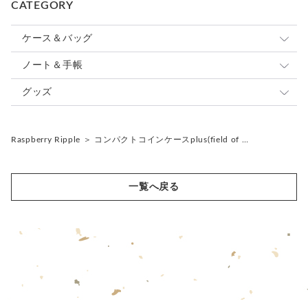
CATEGORY
--------------------------------------------------
ケース＆バッグ
◆ Raspberry Rippleギャラリー◆
--------------------------------------------------
パスケース
ノート＆手帳
他の作品もぜひご覧ください♪
https://www.creema.jp/c/r-ripple/item/onsale
カードケース
システム手帳
グッズ
コインケース
ノートカバー
ストラップ
◆ お取引の前に必ずお読みください ◆
Raspberry Ripple
＞
コンパクトコインケースplus(field of …
キーケース
ジャバラノート（御朱印帳）
キーホルダー
リールキーストラップ
※制作にボンド類を使用しております。
印鑑ケース
ファブリック
キーチャーム
お届け時、匂いが残る場合がございますが使用していただく
うちにとれてきます。気になる方はその点をご考慮くださ
一覧へ戻る
ペンケース
レザー
バッグチャーム
い。
メガネケース
※仕事をしながらの活動です。お問い合わせなどのお返事に
お時間がかかる場合がございますのでご了承下さい。
スマホケース
※クリックポストはお届けの保証がなくポストインとなりま
ポーチ
す。
対面配達をご希望の方は、レターパックプラスをご利用くだ