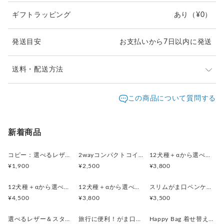
大手アパレルブランドのレザーを製造しているタンナーより
ギフトラッピング
あり
（¥0）
上質な風合いのシュリンクのイタリアンレザーを取り寄せまし
た。
シンプルな革の風合いにキュートなシーズーのスタッズがポイ
発送目安
お支払いから7日以内に発送
ント。
内側は抗菌クレンズ加工された合成皮革を使用。
送料・配送方法
お手持ちのストラップなどにつけて、バッグなどに取り付けて
使うのもおすすめです。
発送元地域：
東京都
海外発送：
不可能
この商品について質問する
画像はオレンジになりますが、
配送方法
追跡／補償
送料
追加送料
レザーカラーの変更可能ですので、お好きな色をオプションで
ご指定ください。
クリックポスト
○
／
✕
¥185
¥0
新着商品
お届けはハンドメイドのオリジナル箱に入れて！
レターパックプラス
○
／
✕
¥600
¥0
コピー：選べるレザー＆スタッズ！（がま口ミニジュエリーケース・２wayコインケースセット）
2wayコンパクトコインケース・印鑑ケース(ウィリアムモリス・ストロベリーメドウBK)
12犬種＋αから選べる！(レザーカラー16色)スマートキー対応コンパクトキーケース
（箱の柄などはお任せになります）
¥1,900
¥2,500
¥3,800
¥8,000以上のご注文で送料無料
使い方ガイドもついてますので安心ですよ。
12犬種＋αから選べる！(レザーカラー16色)がま口スリムポーチ（メガネケース）
12犬種＋αから選べる！(レザーカラー16色)から選べる！コンパクトがま口レザーペンケース
スリムがま口ペンケース (リバティ Etta)
新生活のアイテムや贈りものとしてどうぞ！
¥4,500
¥3,800
¥3,500
選べるレザー＆スタッズ！（がま口ミニジュエリーケース・２wayコインケースセット）
旅行に便利！がま口ミニジュエリーケース・２wayコインケースセット(ストロベリーシーフスプリング)
Happy Bag 着せ替えができるシステム手帳・スリムペンケース(LIBERTY・Meow)