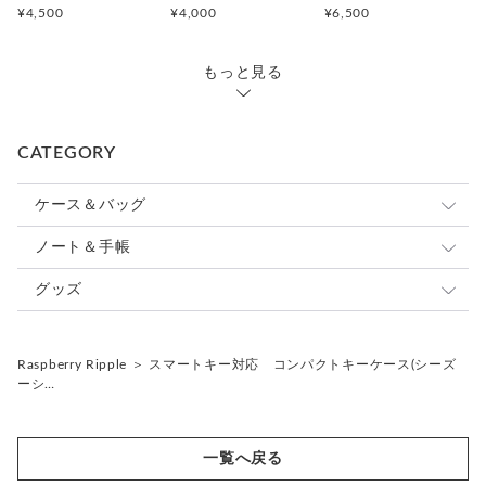
■ 仕 様 ■
¥4,500
¥4,000
¥6,500
タテ11.0cm ヨコ5.0cm 厚さ3.0cm
Dカン 内側バー長さ 2.5cm
もっと見る
※注意※
カギを取り付けの際は小さめのマイナスドライバーで金具ネジ
部分を回して
CATEGORY
取付けて下さい。
ネジは最後までしっかりとネジを回して下さい。ネジが緩い場
ケース＆バッグ
合は、外れる原因になりますのでご注意下さい。
パスケース
ノート＆手帳
---------------------------------------------
カードケース
システム手帳
グッズ
◆ シリーズアイテムのご紹介
----------------------------------------------
コインケース
ノートカバー
ストラップ
Raspberry Ripple
＞
スマートキー対応 コンパクトキーケース(シーズ
●コンパクトコインケース(印鑑ケース)
キーケース
ジャバラノート（御朱印帳）
キーホルダー
リールキーストラップ
ーシ…
https://www.creema.jp/item/13814592/detail
印鑑ケース
ファブリック
キーチャーム
ペンケース
レザー
バッグチャーム
一覧へ戻る
--------------------------------------------------