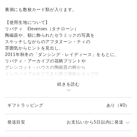
裏側にも数枚カード類が入ります。
【使用生地について】
リバティ Elevenses（タナローン）
陶磁器や、額に飾られたセラミックの写真を
スケッチしながらのアフタヌーン・ティの
雰囲気からヒントを見出し、
2011年秋冬の「ダンシング・レイディース」をもとに、
リバティ・アーカイブの花柄プリントや
グレンコット・ハウスの陶磁器の柄から
インスパイアされてできた柄で素敵なカップや
ティーポットが描かれています。
続きを読む
デッドストックの貴重な生地です。
生地のとり都合上、柄の出かたが変わることが
ギフトラッピング
あり
（¥0）
ございますが、ご了承ください。
１点もの感覚でお考えいただけると幸いです。
発送目安
お支払いから5日以内に発送
ハンドメイドのオリジナル箱に入れてお届けします。
ギフトにも最適。