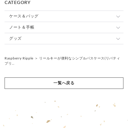
CATEGORY
かわいいポメが配達を担当しています♡
※購入者様のご都合による返品はお受けしておりませ
ケース＆バッグ
ん。
©️2024 Raspberry Ripple
ご質問などございましたら購入前にお気軽にどうぞ！
パスケース
ノート＆手帳
カードケース
システム手帳
グッズ
コインケース
ノートカバー
ストラップ
Raspberry Ripple
＞
リールキーが便利なシンプルパスケース(リバティ
キーケース
ジャバラノート（御朱印帳）
キーホルダー
リールキーストラップ
プリ…
印鑑ケース
ファブリック
キーチャーム
ペンケース
レザー
バッグチャーム
一覧へ戻る
メガネケース
スマホケース
ポーチ