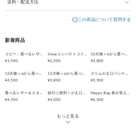
◆◇◆ お取引の前に必ずお読みください ◆◇◆
送料・配送方法
■ 仕 様 ■
パスケース タテ10cm ヨコ7cm
発送元地域：
※制作にボンド類を使用しております。
東京都
海外発送：
不可能
この商品について質問する
リールキー 直径2.2cm チェーン 長さ10cm
お届け時、匂いが残る場合がございますが使用してい
配送方法
追跡／補償
送料
追加送料
ただく
うちにとれてきます。気になる方はその点をご考慮く
クリックポスト
○
／
✕
¥185
¥0
新着商品
ださい。
◆Raspberry Rippleギャラリー◆
レターパックプラス
○
／
✕
¥600
¥0
※仕事をしながらの活動です。お問い合わせなどのお返
コピー：選べるレザー＆スタッズ！（がま口ミニジュエリーケース・２wayコインケースセット）
2wayコンパクトコインケース・印鑑ケース(ウィリアムモリス・ストロベリーメドウBK)
12犬種＋αから選べる！(レザーカラー16色)スマートキー対応コンパクトキーケース
他の作品もぜひご覧ください♪
事に
¥1,900
¥2,500
¥3,800
¥8,000以上のご注文で送料無料
https://www.creema.jp/c/r-ripple/item/onsale
お時間がかかる場合がございますのでご了承下さい。
12犬種＋αから選べる！(レザーカラー16色)がま口スリムポーチ（メガネケース）
12犬種＋αから選べる！(レザーカラー16色)から選べる！コンパクトがま口レザーペンケース
スリムがま口ペンケース (リバティ Etta)
※クリックポストはお届けの保証がなくポストインとな
¥4,500
¥3,800
¥3,500
◆ブランド紹介◆
ります。
ーRaspberry Ripple(ラズベリーリップル)ー
お届けの保証が必要な方は、レターパックプラスをご
選べるレザー＆スタッズ！（がま口ミニジュエリーケース・２wayコインケースセット）
旅行に便利！がま口ミニジュエリーケース・２wayコインケースセット(ストロベリーシーフスプリング)
Happy Bag 着せ替えができるシステム手帳・スリムペンケース(LIBERTY・Meow)
利用ください。
¥4,500
¥4,000
¥6,500
動植物の文具雑貨屋
使うたび、動植物たちに癒される
※ご注文と異なる場合は、商品到着後一週間以内に必ず
シンプルでキュートな文具雑貨を作っています。
もっと見る
ご連絡ください。
市販されていない自分だけの文具雑貨を
※十分に注意を払ってお送り致しますが、届いた時点で
お探しのあなたにハンドメイドでお届けしています♪
破損していた場合はご連絡ください。